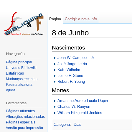
Página
Corrigir e nova info
8 de Junho
Nascimentos
Navegação
John W. Campbell, Jr.
Página principal
José Jorge Letria
Universo Bibliowiki
Kate Wilhelm
Estatísticas
Leslie F. Stone
Mudanças recentes
Robert F. Young
Página aleatória
Mortes
Ajuda
Amantine Aurore Lucile Dupin
Ferramentas
Charles W. Runyon
Páginas afluentes
William Fitzgerald Jenkins
Alterações relacionadas
Páginas especiais
Categoria
:
Dias
Versão para impressão