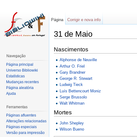
Página
Corrigir e nova info
31 de Maio
Nascimentos
Navegação
Alphonse de Neuville
Página principal
Arthur O. Friel
Universo Bibliowiki
Gary Brandner
Estatísticas
George R. Stewart
Mudanças recentes
Ludwig Tieck
Página aleatória
Luís Bettencourt Moniz
Ajuda
Serge Brussolo
Walt Whitman
Ferramentas
Mortes
Páginas afluentes
Alterações relacionadas
John Shepley
Páginas especiais
Wilson Bueno
Versão para impressão