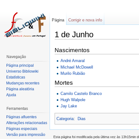
Página
Corrigir e nova info
1 de Junho
Nascimentos
Navegação
André Amaral
Página principal
Michael McDowell
Universo Bibliowiki
Murilo Rubião
Estatísticas
Mortes
Mudanças recentes
Página aleatória
Camilo Castelo Branco
Ajuda
Hugh Walpole
Jay Lake
Ferramentas
Páginas afluentes
Categoria
:
Dias
Alterações relacionadas
Páginas especiais
Versão para impressão
Esta página foi modificada pela última vez às 13h15min 