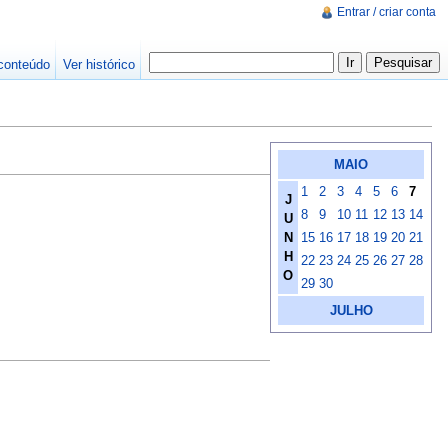
Entrar / criar conta
conteúdo
Ver histórico
MAIO
1
2
3
4
5
6
7
J
8
9
10
11
12
13
14
U
N
15
16
17
18
19
20
21
H
22
23
24
25
26
27
28
O
29
30
JULHO