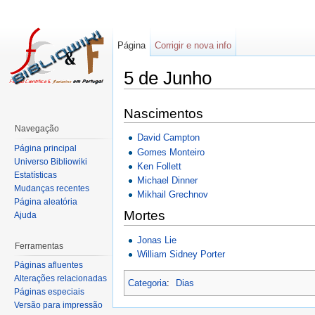
Página
Corrigir e nova info
5 de Junho
Nascimentos
Navegação
David Campton
Página principal
Gomes Monteiro
Universo Bibliowiki
Ken Follett
Estatísticas
Michael Dinner
Mudanças recentes
Mikhail Grechnov
Página aleatória
Mortes
Ajuda
Jonas Lie
Ferramentas
William Sidney Porter
Páginas afluentes
Alterações relacionadas
Categoria
:
Dias
Páginas especiais
Versão para impressão