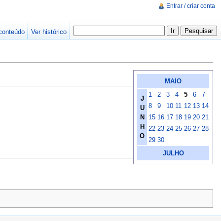
Entrar / criar conta
conteúdo
Ver histórico
MAIO
1
2
3
4
5
6
7
J
8
9
10
11
12
13
14
U
N
15
16
17
18
19
20
21
H
22
23
24
25
26
27
28
O
29
30
JULHO