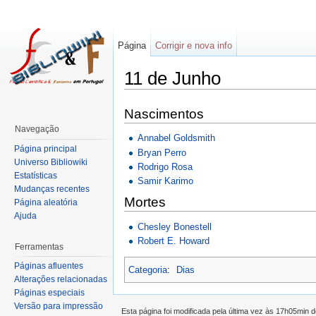
Página
Corrigir e nova info
11 de Junho
Nascimentos
Navegação
Annabel Goldsmith
Página principal
Bryan Perro
Universo Bibliowiki
Rodrigo Rosa
Estatísticas
Samir Karimo
Mudanças recentes
Mortes
Página aleatória
Ajuda
Chesley Bonestell
Robert E. Howard
Ferramentas
Páginas afluentes
Categoria
:
Dias
Alterações relacionadas
Páginas especiais
Versão para impressão
Esta página foi modificada pela última vez às 17h05min 