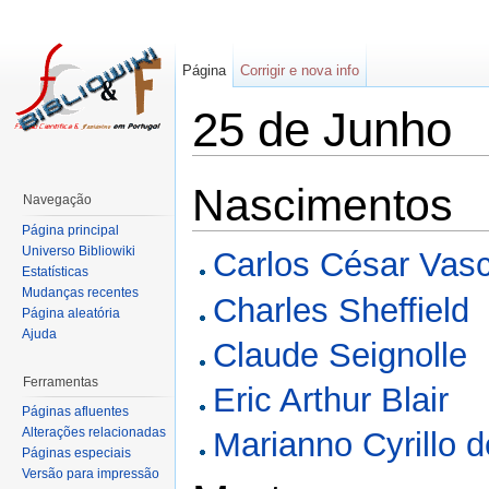
Página
Corrigir e nova info
25 de Junho
Nascimentos
Navegação
Página principal
Universo Bibliowiki
Carlos César Vas
Estatísticas
Mudanças recentes
Charles Sheffield
Página aleatória
Ajuda
Claude Seignolle
Ferramentas
Eric Arthur Blair
Páginas afluentes
Alterações relacionadas
Marianno Cyrillo 
Páginas especiais
Versão para impressão