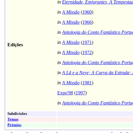
in
Eternidade, Emigrantes, A Tempesta
in
A Missão
(
1960
)
in
A Missão
(
1966
)
in
Antologia do Conto Fantástico Portu
in
A Missão
(
1971
)
Edições
in
A Missão
(
1972
)
in
Antologia do Conto Fantástico Portu
in
A Lã e a Neve; A Curva da Estrada; 
in
A Missão
(
1981
)
Expo'98
(
1997
)
in
Antologia do Conto Fantástico Portu
Subdivisões
Temas
Prémios