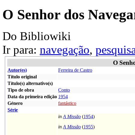
O Senhor dos Navega
Do Bibliowiki
Ir para:
navegação
,
pesquis
O Senho
Autor(es)
Ferreira de Castro
Título original
Título(s) alternativo(s)
Tipo de obra
Conto
Data da primeira edição
1954
Género
fantástico
Série
in
A Missão
(
1954
)
in
A Missão
(
1955
)