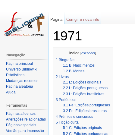
Página
Corrigir e nova info
1971
Índice
[
esconder
]
Navegação
1
Biografias
Página principal
1.1
B: Nascimentos
Universo Bibliowiki
1.2
B: Mortes
Estatísticas
2
Livros
Mudanças recentes
2.1
L: Edições originais
Página aleatória
2.2
L: Edições portuguesas
Ajuda
2.3
L: Edições brasileiras
3
Periódicos
3.1
Pe: Edições portuguesas
Ferramentas
3.2
Pe: Edições brasileiras
Páginas afluentes
4
Prémios e concursos
Alterações relacionadas
5
Ficção curta
Páginas especiais
5.1
C: Edições originais
Versão para impressão
5.2
C: Edições portuguesas