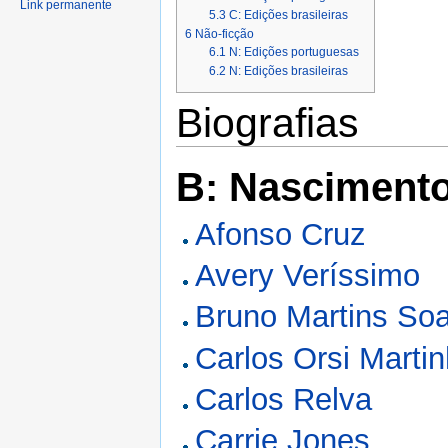
Link permanente
5.3
C: Edições brasileiras
6
Não-ficção
6.1
N: Edições portuguesas
6.2
N: Edições brasileiras
Biografias
B: Nasciment
Afonso Cruz
Avery Veríssimo
Bruno Martins So
Carlos Orsi Marti
Carlos Relva
Carrie Jones