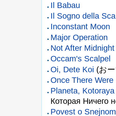
Il Babau
Il Sogno della Sca
Inconstant Moon
Major Operation
Not After Midnight
Occam's Scalpel
Oi, Dete Koi
(お
Once There Were
Planeta, Kotoraya
Которая Ничего н
Povest o Snejnom