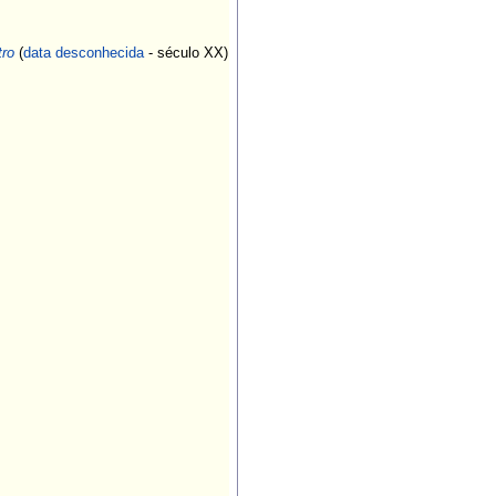
tro
(
data desconhecida
- século XX)