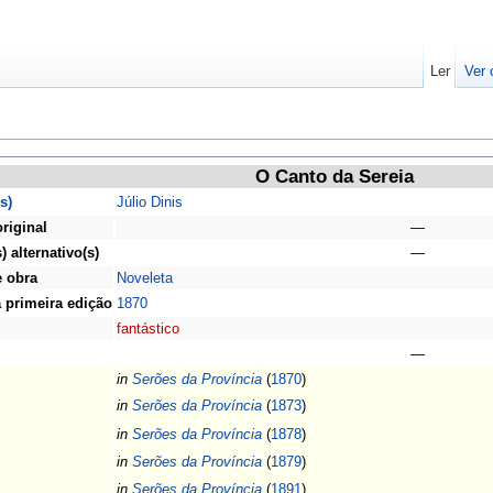
Ler
Ver 
O Canto da Sereia
s)
Júlio Dinis
original
—
) alternativo(s)
—
e obra
Noveleta
 primeira edição
1870
fantástico
—
in
Serões da Província
(
1870
)
in
Serões da Província
(
1873
)
in
Serões da Província
(
1878
)
in
Serões da Província
(
1879
)
in
Serões da Província
(
1891
)