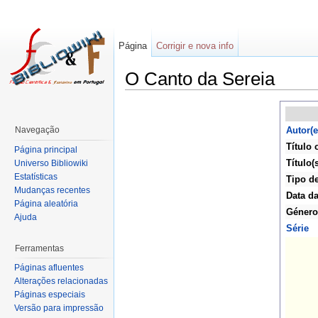
Página
Corrigir e nova info
O Canto da Sereia
Navegação
Autor(e
Título 
Página principal
Título(s
Universo Bibliowiki
Estatísticas
Tipo d
Mudanças recentes
Data da
Página aleatória
Género
Ajuda
Série
Ferramentas
Páginas afluentes
Alterações relacionadas
Páginas especiais
Versão para impressão