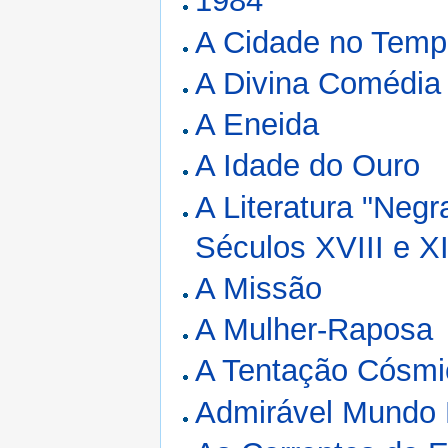
1984
A Cidade no Tem
A Divina Comédia
A Eneida
A Idade do Ouro
A Literatura "Negr
Séculos XVIII e X
A Missão
A Mulher-Raposa
A Tentação Cósmi
Admirável Mundo