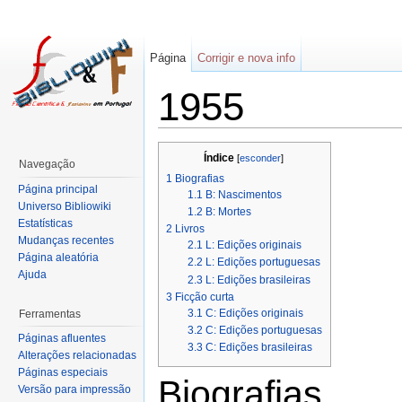
Página
Corrigir e nova info
1955
Índice
[
esconder
]
Navegação
1
Biografias
Página principal
1.1
B: Nascimentos
Universo Bibliowiki
1.2
B: Mortes
Estatísticas
2
Livros
Mudanças recentes
2.1
L: Edições originais
Página aleatória
2.2
L: Edições portuguesas
Ajuda
2.3
L: Edições brasileiras
3
Ficção curta
3.1
C: Edições originais
Ferramentas
3.2
C: Edições portuguesas
Páginas afluentes
3.3
C: Edições brasileiras
Alterações relacionadas
Páginas especiais
Biografias
Versão para impressão