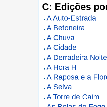
C: Edições po
A Auto-Estrada
A Betoneira
A Chuva
A Cidade
A Derradeira Noit
A Hora H
A Raposa e a Flor
A Selva
A Torre de Caim
As Bolas de Fogo