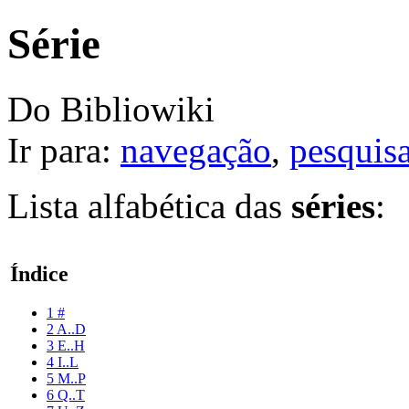
Série
Do Bibliowiki
Ir para:
navegação
,
pesquis
Lista alfabética das
séries
:
Índice
1
#
2
A..D
3
E..H
4
I..L
5
M..P
6
Q..T