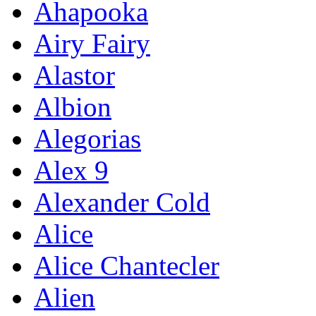
Ahapooka
Airy Fairy
Alastor
Albion
Alegorias
Alex 9
Alexander Cold
Alice
Alice Chantecler
Alien