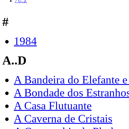
7
U..Z
#
1984
A..D
A Bandeira do Elefante e
A Bondade dos Estranho
A Casa Flutuante
A Caverna de Cristais