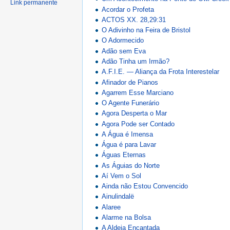
Link permanente
Acordar o Profeta
ACTOS XX. 28,29:31
O Adivinho na Feira de Bristol
O Adormecido
Adão sem Eva
Adão Tinha um Irmão?
A.F.I.E. — Aliança da Frota Interestelar
Afinador de Pianos
Agarrem Esse Marciano
O Agente Funerário
Agora Desperta o Mar
Agora Pode ser Contado
A Água é Imensa
Água é para Lavar
Águas Eternas
As Águias do Norte
Aí Vem o Sol
Ainda não Estou Convencido
Ainulindalë
Alaree
Alarme na Bolsa
A Aldeia Encantada