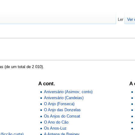
Ler
Ver 
s (de um total de 2 010).
A cont.
A 
Aniversário (Asimov; conto)
Aniversário (Candeias)
O Anjo (Fonseca)
O Anjo das Donzelas
Os Anjos do Comsat
O Ano do Cão
Os Anos-Luz
ficção curta)
A Antena de Brejnev