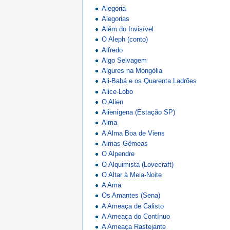
Alegoria
Alegorias
Além do Invisível
O Aleph (conto)
Alfredo
Algo Selvagem
Algures na Mongólia
Ali-Babá e os Quarenta Ladrões
Alice-Lobo
O Alien
Alienígena (Estação SP)
Alma
A Alma Boa de Viens
Almas Gêmeas
O Alpendre
O Alquimista (Lovecraft)
O Altar à Meia-Noite
A Ama
Os Amantes (Sena)
A Ameaça de Calisto
A Ameaça do Contínuo
A Ameaça Rastejante