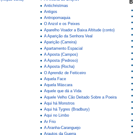
B
Antichristmas
Antigos
Antropomaquia
O Anzol e os Peixes
Aparelho Voador a Baixa Altitude (conto)
A Aparição da Senhora Veal
Aparição (Carreira)
Apartamento Espacial
A Aposta (Campos)
A Aposta (Pedroso)
A Aposta (Rocha)
O Aprendiz de Feiticeiro
Aquela Face
Aquela Máscara
Aquele que dá a Vida
Aquele Velho Cão Deitado Sobre a Poeira
Aqui há Monstros
Aqui há Tygres (Bradbury)
Aqui no Limbo
Ar Frio
A Aranha-Caranguejo
Arautos da Guerra