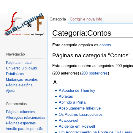
Categoria
Corrigir e nova info
Categoria:Contos
Esta categoria organiza os
contos
Navegação
Páginas na categoria "Contos"
Página principal
Esta categoria contém as seguintes 200 página
Universo Bibliowiki
(200 anteriores) (
200 posteriores
)
Estatísticas
Mudanças recentes
A
Página aleatória
A Abadia de Thurnley
Ajuda
Abraxas
Abrindo a Porta
Ferramentas
Absolutamente Inflexível
Páginas afluentes
Os Abutres Escrupulosos
Alterações relacionadas
Acabou-se!
Páginas especiais
Acidente em Roswell
Versão para impressão
Um Acontecimento na Ponte de Owl Creek (