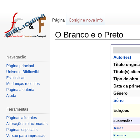
Página
Corrigir e nova info
O Branco e o Preto
Navegação
Autor(es)
Título origina
Página principal
Título(s) alter
Universo Bibliowiki
Estatísticas
Tipo de obra
Mudanças recentes
Data da prime
Página aleatória
Género
Ajuda
Série
Ferramentas
Edições
Páginas afluentes
Subdivisões
Alterações relacionadas
Temas
Páginas especiais
Prémios
Versão para impressão