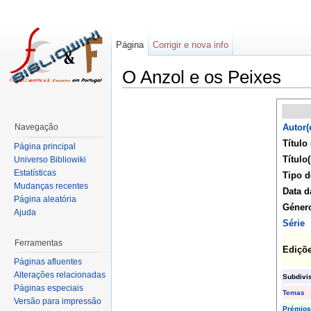
Página
Corrigir e nova info
O Anzol e os Peixes
Navegação
Autor(
Título
Página principal
Título(
Universo Bibliowiki
Estatísticas
Tipo d
Mudanças recentes
Data d
Página aleatória
Géner
Ajuda
Série
Ferramentas
Ediçõ
Páginas afluentes
Alterações relacionadas
Subdivi
Páginas especiais
Temas
Versão para impressão
Prémios