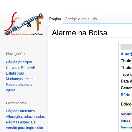
Página
Corrigir e nova info
Alarme na Bolsa
Navegação
Autor(
Título
Página principal
Título
Universo Bibliowiki
Estatísticas
Tipo 
Mudanças recentes
Data 
Página aleatória
Géner
Ajuda
Série
Ferramentas
Ediçõ
Páginas afluentes
Subdiv
Alterações relacionadas
Temas
Páginas especiais
Prémio
Versão para impressão