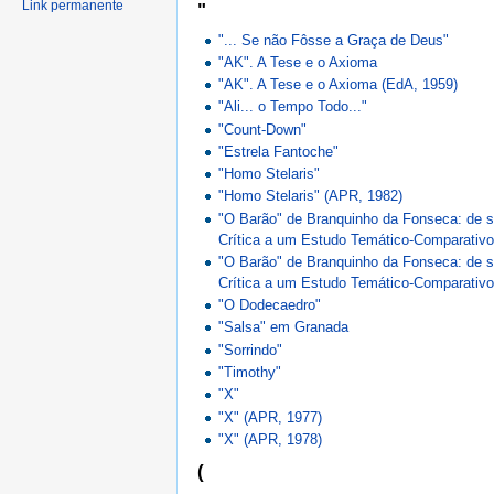
Link permanente
"
"... Se não Fôsse a Graça de Deus"
"AK". A Tese e o Axioma
"AK". A Tese e o Axioma (EdA, 1959)
"Ali... o Tempo Todo..."
"Count-Down"
"Estrela Fantoche"
"Homo Stelaris"
"Homo Stelaris" (APR, 1982)
"O Barão" de Branquinho da Fonseca: de s
Crítica a um Estudo Temático-Comparativo
"O Barão" de Branquinho da Fonseca: de s
Crítica a um Estudo Temático-Comparativo
"O Dodecaedro"
"Salsa" em Granada
"Sorrindo"
"Timothy"
"X"
"X" (APR, 1977)
"X" (APR, 1978)
(