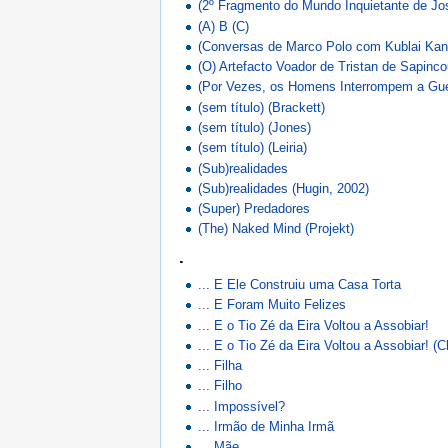
(2º Fragmento do Mundo Inquietante de Jo
(A) B (C)
(Conversas de Marco Polo com Kublai Kan
(O) Artefacto Voador de Tristan de Sapinco
(Por Vezes, os Homens Interrompem a Gue
(sem título) (Brackett)
(sem título) (Jones)
(sem título) (Leiria)
(Sub)realidades
(Sub)realidades (Hugin, 2002)
(Super) Predadores
(The) Naked Mind (Projekt)
.
... E Ele Construiu uma Casa Torta
... E Foram Muito Felizes
... E o Tio Zé da Eira Voltou a Assobiar!
... E o Tio Zé da Eira Voltou a Assobiar! (C
... Filha
... Filho
... Impossível?
... Irmão de Minha Irmã
... Mãe