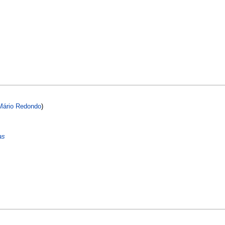
Mário Redondo
)
as