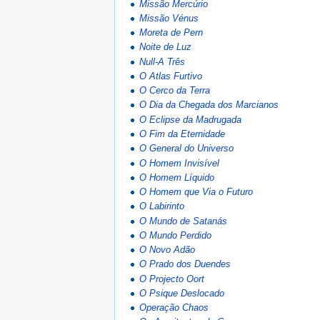
Missão Mercúrio
Missão Vénus
Moreta de Pern
Noite de Luz
Null-A Três
O Atlas Furtivo
O Cerco da Terra
O Dia da Chegada dos Marcianos
O Eclipse da Madrugada
O Fim da Eternidade
O General do Universo
O Homem Invisível
O Homem Líquido
O Homem que Via o Futuro
O Labirinto
O Mundo de Satanás
O Mundo Perdido
O Novo Adão
O Prado dos Duendes
O Projecto Oort
O Psique Deslocado
Operação Chaos