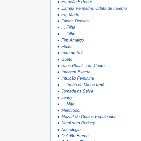
Estação Exterior
Estrela Vermelha, Órbita de Inverno
Eu, Marte
Falsos Deuses
... Filha
... Filho
Fim Amargo
Fluxo
Fora do Sol
Gueto
Hans Phaal - Um Conto
Imagem Exacta
Intuição Feminina
... Irmão de Minha Irmã
Jornada na Selva
Lenny
... Mãe
Mentiroso!
Mozart de Óculos Espelhados
Natal sem Rodney
Necrologia
O Adão Eterno