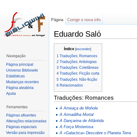
Página
Corrigir e nova info
Eduardo Saló
Índice
[
esconder
]
1
Traduções: Romances
Navegação
2
Traduções: Antologias
Página principal
3
Traduções: Coletâneas
Universo Bibliowiki
4
Traduções: Ficção curta
Estatísticas
5
Traduções: Não-ficção
Mudanças recentes
6
Relacionados
Página aleatória
Ajuda
Traduções: Romances
Ferramentas
A Ameaça de Mohole
A Armadilha Mortal
Páginas afluentes
A Dançarina de Atlântida
Alterações relacionadas
A Força Misteriosa
Páginas especiais
Versão para impressão
A «Galactica» Descobre o Planeta Terra