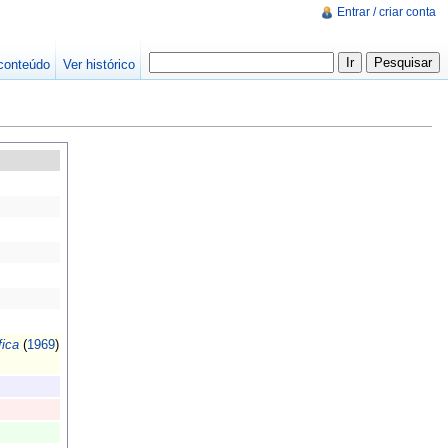
Entrar / criar conta
conteúdo
Ver histórico
fica
(
1969
)