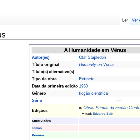
Ler
Ver 
us
A Humanidade em Vênus
Autor(es)
Olaf Stapledon
Título original
Humanity on Venus
Título(s) alternativo(s)
—
Tipo de obra
Extracto
Data da primeira edição
1930
Género
ficção científica
Série
—
in
Obras Primas da Ficção Cientí
Edições
➥ trad:
Eduardo Saló
Subdivisões
Temas
Prémios