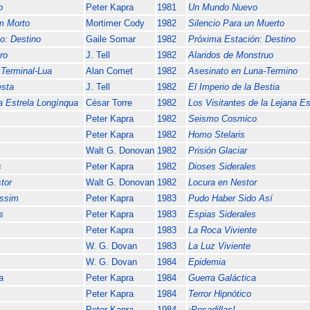
o
Peter Kapra
1981
Un Mundo Nuevo
m Morto
Mortimer Cody
1982
Silencio Para un Muerto
o: Destino
Gaile Somar
1982
Próxima Estación: Destino
ro
J. Tell
1982
Alaridos de Monstruo
Terminal-Lua
Alan Comet
1982
Asesinato en Luna-Termino
esta
J. Tell
1982
El Imperio de la Bestia
a Estrela Longínqua
César Torre
1982
Los Visitantes de la Lejana Es
Peter Kapra
1982
Seismo Cosmico
Peter Kapra
1982
Homo Stelaris
Walt G. Donovan
1982
Prisión Glaciar
s
Peter Kapra
1982
Dioses Siderales
tor
Walt G. Donovan
1982
Locura en Nestor
Assim
Peter Kapra
1983
Pudo Haber Sido Así
s
Peter Kapra
1983
Espias Siderales
Peter Kapra
1983
La Roca Viviente
W. G. Dovan
1983
La Luz Viviente
W. G. Dovan
1984
Epidemia
a
Peter Kapra
1984
Guerra Galáctica
Peter Kapra
1984
Terror Hipnótico
Peter Kapra
1984
¡Pesadillas!