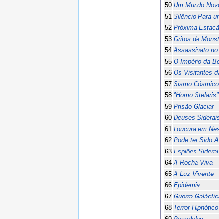
50
Um Mundo Nov
51
Silêncio Para u
52
Próxima Estaçã
53
Gritos de Monst
54
Assassinato no 
55
O Império da B
56
Os Visitantes d
57
Sismo Cósmico
58
"Homo Stelaris"
59
Prisão Glaciar
60
Deuses Siderai
61
Loucura em Nes
62
Pode ter Sido 
63
Espiões Siderai
64
A Rocha Viva
65
A Luz Vivente
66
Epidemia
67
Guerra Galáctic
68
Terror Hipnótico
69
Pesadelos