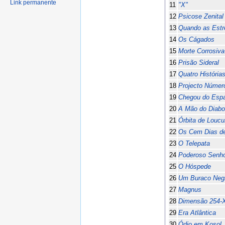
Link permanente
11
"X"
12
Psicose Zenital
13
Quando as Estr
14
Os Cágados
15
Morte Corrosiva
16
Prisão Sideral
17
Quatro Histórias
18
Projecto Númer
19
Chegou do Esp
20
A Mão do Diabo
21
Órbita de Loucu
22
Os Cem Dias d
23
O Telepata
24
Poderoso Senho
25
O Hóspede
26
Um Buraco Neg
27
Magnus
28
Dimensão 254-
29
Era Atlântica
30
Ódio em Kosol