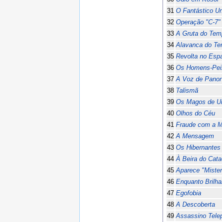
31
O Fantástico Un
32
Operação "C-7"
33
A Gruta do Tem
34
Alavanca do T
35
Revolta no Esp
36
Os Homens-Pei
37
A Voz de Panor
38
Talismã
39
Os Magos de U
40
Olhos do Céu
41
Fraude com a M
42
A Mensagem
43
Os Hibernantes
44
À Beira do Cata
45
Aparece "Mister
46
Enquanto Brilha
47
Egofobia
48
A Descoberta
49
Assassino Tele