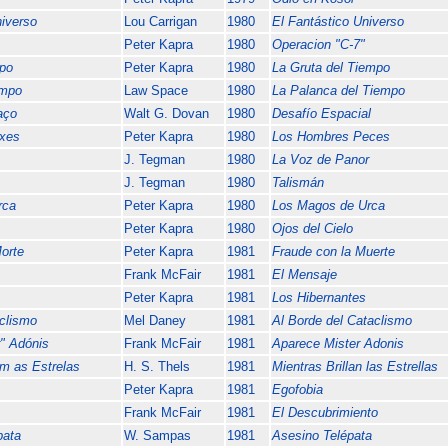
iverso
Lou Carrigan
1980
El Fantástico Universo
Peter Kapra
1980
Operacion "C-7"
po
Peter Kapra
1980
La Gruta del Tiempo
empo
Law Space
1980
La Palanca del Tiempo
aço
Walt G. Dovan
1980
Desafío Espacial
xes
Peter Kapra
1980
Los Hombres Peces
J. Tegman
1980
La Voz de Panor
J. Tegman
1980
Talismán
rca
Peter Kapra
1980
Los Magos de Urca
Peter Kapra
1980
Ojos del Cielo
orte
Peter Kapra
1981
Fraude con la Muerte
Frank McFair
1981
El Mensaje
Peter Kapra
1981
Los Hibernantes
clismo
Mel Daney
1981
Al Borde del Cataclismo
" Adónis
Frank McFair
1981
Aparece Mister Adonis
m as Estrelas
H. S. Thels
1981
Mientras Brillan las Estrellas
Peter Kapra
1981
Egofobia
Frank McFair
1981
El Descubrimiento
pata
W. Sampas
1981
Asesino Telépata