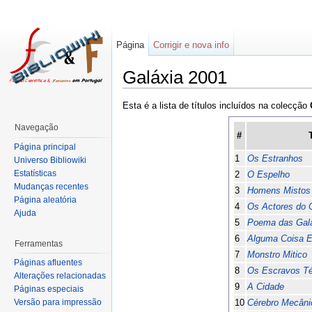
Página
Corrigir e nova info
Galáxia 2001
Esta é a lista de títulos incluídos na colecção
Navegação
#
Página principal
1
Os Estranhos
Universo Bibliowiki
Estatísticas
2
O Espelho
Mudanças recentes
3
Homens Mistos
Página aleatória
4
Os Actores do
Ajuda
5
Poema das Gal
6
Alguma Coisa En
Ferramentas
7
Monstro Mitico
Páginas afluentes
8
Os Escravos Té
Alterações relacionadas
9
A Cidade
Páginas especiais
Versão para impressão
10
Cérebro Mecâni