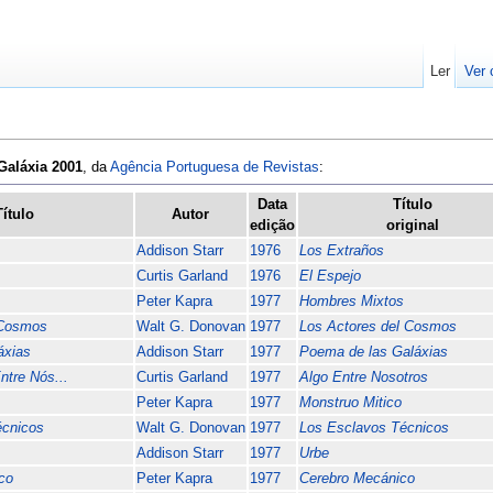
Ler
Ver 
Galáxia 2001
, da
Agência Portuguesa de Revistas
:
Data
Título
Título
Autor
edição
original
Addison Starr
1976
Los Extraños
Curtis Garland
1976
El Espejo
Peter Kapra
1977
Hombres Mixtos
 Cosmos
Walt G. Donovan
1977
Los Actores del Cosmos
áxias
Addison Starr
1977
Poema de las Galáxias
tre Nós...
Curtis Garland
1977
Algo Entre Nosotros
Peter Kapra
1977
Monstruo Mitico
cnicos
Walt G. Donovan
1977
Los Esclavos Técnicos
Addison Starr
1977
Urbe
co
Peter Kapra
1977
Cerebro Mecánico