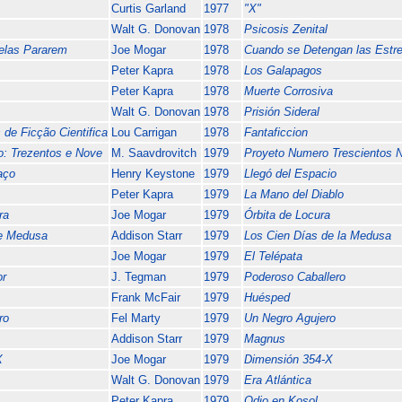
Curtis Garland
1977
"X"
Walt G. Donovan
1978
Psicosis Zenital
elas Pararem
Joe Mogar
1978
Cuando se Detengan las Estre
Peter Kapra
1978
Los Galapagos
Peter Kapra
1978
Muerte Corrosiva
Walt G. Donovan
1978
Prisión Sideral
 de Ficção Cientifica
Lou Carrigan
1978
Fantaficcion
o: Trezentos e Nove
M. Saavdrovitch
1979
Proyeto Numero Trescientos 
aço
Henry Keystone
1979
Llegó del Espacio
Peter Kapra
1979
La Mano del Diablo
ra
Joe Mogar
1979
Órbita de Locura
e Medusa
Addison Starr
1979
Los Cien Días de la Medusa
Joe Mogar
1979
El Telépata
r
J. Tegman
1979
Poderoso Caballero
Frank McFair
1979
Huésped
ro
Fel Marty
1979
Un Negro Agujero
Addison Starr
1979
Magnus
X
Joe Mogar
1979
Dimensión 354-X
Walt G. Donovan
1979
Era Atlántica
Peter Kapra
1979
Odio en Kosol