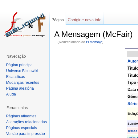
Página
Corrigir e nova info
A Mensagem (McFair)
(Redirecionado de
El Mensaje
)
Navegação
Autor
Página principal
Títul
Universo Bibliowiki
Título
Estatísticas
Tipo 
Mudanças recentes
Página aleatória
Data 
Ajuda
Géne
Série
Ferramentas
Ediç
Páginas afluentes
Alterações relacionadas
Subdiv
Páginas especiais
Temas
Versão para impressão
Prémi