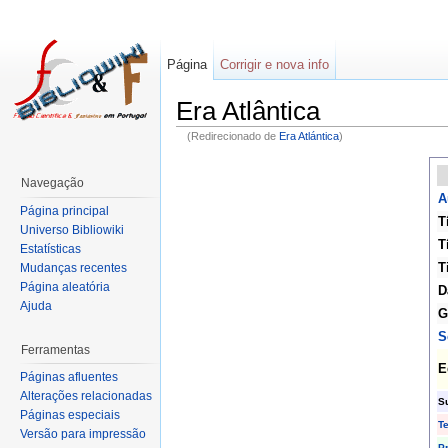
Página
Corrigir e nova info
Era Atlântica
(Redirecionado de
Era Atlántica
)
Navegação
A
Página principal
T
Universo Bibliowiki
T
Estatísticas
T
Mudanças recentes
Página aleatória
D
Ajuda
G
S
Ferramentas
E
Páginas afluentes
Alterações relacionadas
S
Páginas especiais
T
Versão para impressão
P