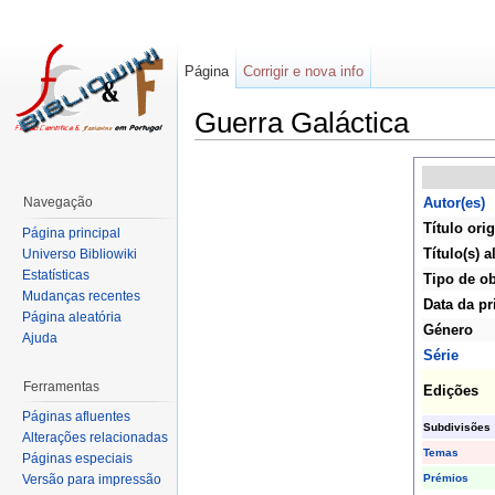
Página
Corrigir e nova info
Guerra Galáctica
Navegação
Autor(es)
Título orig
Página principal
Título(s) a
Universo Bibliowiki
Estatísticas
Tipo de o
Mudanças recentes
Data da pr
Página aleatória
Género
Ajuda
Série
Ferramentas
Edições
Páginas afluentes
Subdivisões
Alterações relacionadas
Temas
Páginas especiais
Prémios
Versão para impressão