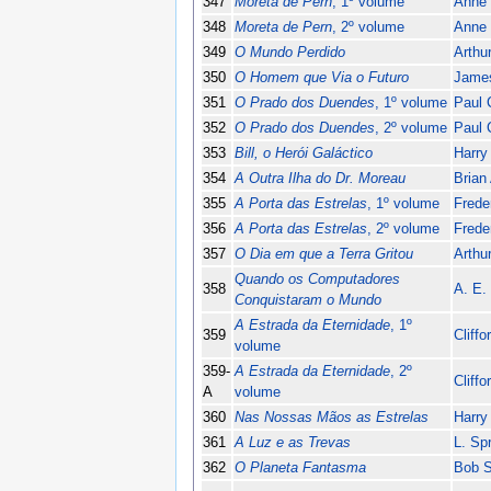
347
Moreta de Pern
, 1º volume
Anne 
348
Moreta de Pern
, 2º volume
Anne 
349
O Mundo Perdido
Arthu
350
O Homem que Via o Futuro
James
351
O Prado dos Duendes
, 1º volume
Paul 
352
O Prado dos Duendes
, 2º volume
Paul 
353
Bill, o Herói Galáctico
Harry
354
A Outra Ilha do Dr. Moreau
Brian
355
A Porta das Estrelas
, 1º volume
Frede
356
A Porta das Estrelas
, 2º volume
Frede
357
O Dia em que a Terra Gritou
Arthu
Quando os Computadores
358
A. E.
Conquistaram o Mundo
A Estrada da Eternidade
, 1º
359
Cliff
volume
359-
A Estrada da Eternidade
, 2º
Cliff
A
volume
360
Nas Nossas Mãos as Estrelas
Harry
361
A Luz e as Trevas
L. Sp
362
O Planeta Fantasma
Bob 