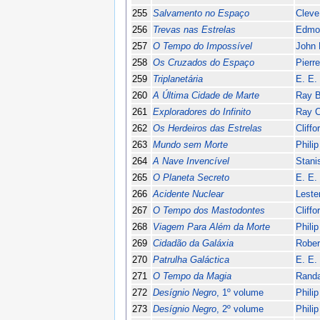
255
Salvamento no Espaço
Cleve
256
Trevas nas Estrelas
Edmo
257
O Tempo do Impossível
John 
258
Os Cruzados do Espaço
Pierr
259
Triplanetária
E. E.
260
A Última Cidade de Marte
Ray B
261
Exploradores do Infinito
Ray 
262
Os Herdeiros das Estrelas
Cliff
263
Mundo sem Morte
Phili
264
A Nave Invencível
Stani
265
O Planeta Secreto
E. E.
266
Acidente Nuclear
Leste
267
O Tempo dos Mastodontes
Cliff
268
Viagem Para Além da Morte
Phili
269
Cidadão da Galáxia
Rober
270
Patrulha Galáctica
E. E.
271
O Tempo da Magia
Randa
272
Desígnio Negro
, 1º volume
Phili
273
Desígnio Negro
, 2º volume
Phili