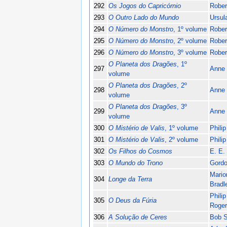
292
Os Jogos do Capricórnio
Rober
293
O Outro Lado do Mundo
Ursul
294
O Número do Monstro
, 1º volume
Rober
295
O Número do Monstro
, 2º volume
Rober
296
O Número do Monstro
, 3º volume
Rober
O Planeta dos Dragões
, 1º
297
Anne 
volume
O Planeta dos Dragões
, 2º
298
Anne 
volume
O Planeta dos Dragões
, 3º
299
Anne 
volume
300
O Mistério de Valis
, 1º volume
Philip
301
O Mistério de Valis
, 2º volume
Philip
302
Os Filhos do Cosmos
E. E.
303
O Mundo do Trono
Gordo
Mario
304
Longe da Terra
Bradl
Philip
305
O Deus da Fúria
Roger
306
A Solução de Ceres
Bob 