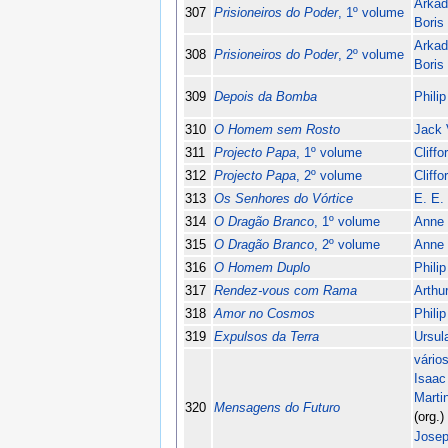
Arkad
307
Prisioneiros do Poder
, 1º volume
Boris
Arkad
308
Prisioneiros do Poder
, 2º volume
Boris
309
Depois da Bomba
Philip
310
O Homem sem Rosto
Jack 
311
Projecto Papa
, 1º volume
Cliff
312
Projecto Papa
, 2º volume
Cliff
313
Os Senhores do Vórtice
E. E.
314
O Dragão Branco
, 1º volume
Anne 
315
O Dragão Branco
, 2º volume
Anne 
316
O Homem Duplo
Philip
317
Rendez-vous com Rama
Arthu
318
Amor no Cosmos
Phili
319
Expulsos da Terra
Ursul
vário
Isaac
Marti
320
Mensagens do Futuro
(org.)
Josep