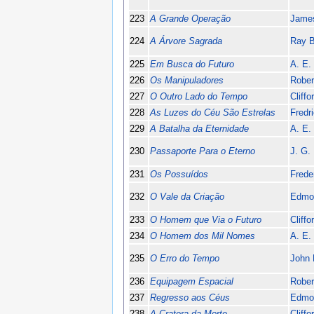
223
A Grande Operação
Jame
224
A Árvore Sagrada
Ray B
225
Em Busca do Futuro
A. E.
226
Os Manipuladores
Rober
227
O Outro Lado do Tempo
Cliff
228
As Luzes do Céu São Estrelas
Fredr
229
A Batalha da Eternidade
A. E.
230
Passaporte Para o Eterno
J. G. 
231
Os Possuídos
Frede
232
O Vale da Criação
Edmo
233
O Homem que Via o Futuro
Cliff
234
O Homem dos Mil Nomes
A. E.
235
O Erro do Tempo
John 
236
Equipagem Espacial
Rober
237
Regresso aos Céus
Edmo
238
A Cratera da Morte
Cliff