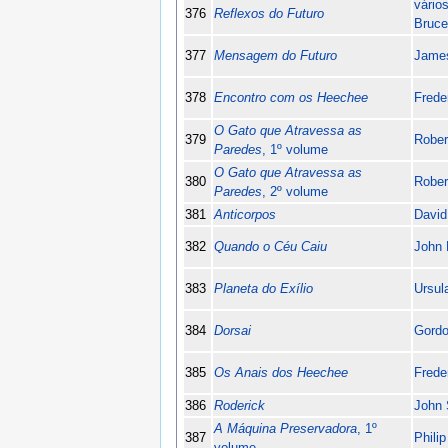
vário
376
Reflexos do Futuro
Bruce
377
Mensagem do Futuro
James
378
Encontro com os Heechee
Frede
O Gato que Atravessa as
379
Rober
Paredes
, 1º volume
O Gato que Atravessa as
380
Rober
Paredes
, 2º volume
381
Anticorpos
David
382
Quando o Céu Caiu
John 
383
Planeta do Exílio
Ursul
384
Dorsai
Gordo
385
Os Anais dos Heechee
Frede
386
Roderick
John 
A Máquina Preservadora
, 1º
387
Philip
volume