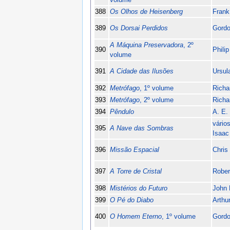
388
Os Olhos de Heisenberg
Frank
389
Os Dorsai Perdidos
Gordo
A Máquina Preservadora
, 2º
390
Philip
volume
391
A Cidade das Ilusões
Ursul
392
Metrófago
, 1º volume
Richa
393
Metrófago
, 2º volume
Richa
394
Pêndulo
A. E.
vário
395
A Nave das Sombras
Isaac
396
Missão Espacial
Chris
397
A Torre de Cristal
Rober
398
Mistérios do Futuro
John 
399
O Pé do Diabo
Arthu
400
O Homem Eterno
, 1º volume
Gordo