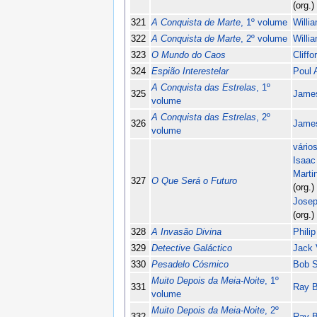
(org.)
321
A Conquista de Marte
, 1º volume
Willi
322
A Conquista de Marte
, 2º volume
Willi
323
O Mundo do Caos
Cliff
324
Espião Interestelar
Poul 
A Conquista das Estrelas
, 1º
325
James
volume
A Conquista das Estrelas
, 2º
326
James
volume
vário
Isaac
Marti
327
O Que Será o Futuro
(org.)
Josep
(org.)
328
A Invasão Divina
Philip
329
Detective Galáctico
Jack 
330
Pesadelo Cósmico
Bob 
Muito Depois da Meia-Noite
, 1º
331
Ray B
volume
Muito Depois da Meia-Noite
, 2º
332
Ray B