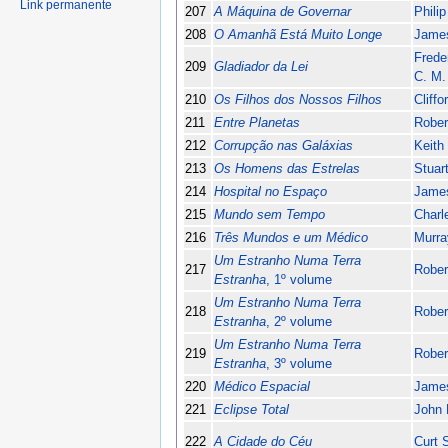
Link permanente
207
A Máquina de Governar
Philip
208
O Amanhã Está Muito Longe
Jame
Frede
209
Gladiador da Lei
C. M.
210
Os Filhos dos Nossos Filhos
Cliff
211
Entre Planetas
Rober
212
Corrupção nas Galáxias
Keith
213
Os Homens das Estrelas
Stuar
214
Hospital no Espaço
Jame
215
Mundo sem Tempo
Charl
216
Três Mundos e um Médico
Murra
Um Estranho Numa Terra
217
Rober
Estranha
, 1º volume
Um Estranho Numa Terra
218
Rober
Estranha
, 2º volume
Um Estranho Numa Terra
219
Rober
Estranha
, 3º volume
220
Médico Espacial
Jame
221
Eclipse Total
John 
222
A Cidade do Céu
Curt 