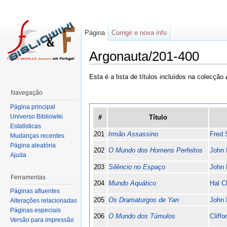
Página
Corrigir e nova info
Argonauta/201-400
Esta é a lista de títulos incluídos na colecção
Navegação
Página principal
Universo Bibliowiki
#
Título
Estatísticas
201
Irmão Assassino
Fred 
Mudanças recentes
Página aleatória
202
O Mundo dos Homens Perfeitos
John 
Ajuda
203
Silêncio no Espaço
John
Ferramentas
204
Mundo Aquático
Hal C
Páginas afluentes
205
Os Dramaturgos de Yan
John 
Alterações relacionadas
Páginas especiais
206
O Mundo dos Túmulos
Cliff
Versão para impressão