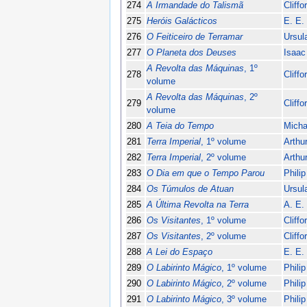
274
A Irmandade do Talismã
Cliff
275
Heróis Galácticos
E. E.
276
O Feiticeiro de Terramar
Ursul
277
O Planeta dos Deuses
Isaac
A Revolta das Máquinas
, 1º
278
Cliff
volume
A Revolta das Máquinas
, 2º
279
Cliff
volume
280
A Teia do Tempo
Micha
281
Terra Imperial
, 1º volume
Arthu
282
Terra Imperial
, 2º volume
Arthu
283
O Dia em que o Tempo Parou
Phili
284
Os Túmulos de Atuan
Ursul
285
A Última Revolta na Terra
A. E.
286
Os Visitantes
, 1º volume
Cliff
287
Os Visitantes
, 2º volume
Cliff
288
A Lei do Espaço
E. E.
289
O Labirinto Mágico
, 1º volume
Phili
290
O Labirinto Mágico
, 2º volume
Phili
291
O Labirinto Mágico
, 3º volume
Phili