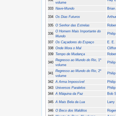
volume
333
Nave-Mundo
Brian
334
Os Dias Futuros
Arthu
335
O Senhor das Estrelas
Rober
O Homem Mais Importante do
336
Philip
Mundo
337
Os Caçadores do Espaço
E. E.
338
Onde Mora o Mal
Cliff
339
Tempo de Mudança
Rober
Regresso ao Mundo do Rio
, 1º
340
Phili
volume
Regresso ao Mundo do Rio
, 2º
341
Phili
volume
342
A Arma Impossível
Philip
343
Universos Paralelos
Phili
344
A Máquina da Paz
Bob 
345
A Mais Bela da Lua
Larry
346
O Beco dos Malditos
Roger