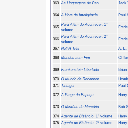
363
As Linguagens de Pao
Jack 
364
A Hora da Inteligência
Poul 
Para Além do Acontecer
, 1º
365
Frede
volume
Para Além do Acontecer
, 2º
366
Frede
volume
367
Null-A Três
A. E.
368
Mundos sem Fim
Cliff
369
Frankenstein Libertado
Brian
370
O Mundo de Rocannon
Ursul
371
Tintagel
Paul 
372
A Praga do Espaço
Harry
373
O Mistério de Mercúrio
Bob 
374
Agente de Bizâncio
, 1º volume
Harry
375
Agente de Bizâncio
, 2º volume
Harry