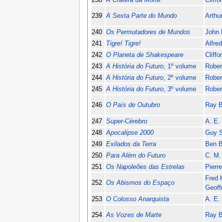
239
A Sexta Parte do Mundo
Arthu
240
Os Permutadores de Mundos
John 
241
Tigre! Tigre!
Alfre
242
O Planeta de Shakespeare
Cliff
243
A História do Futuro
, 1º volume
Rober
244
A História do Futuro
, 2º volume
Rober
245
A História do Futuro
, 3º volume
Rober
246
O País de Outubro
Ray B
247
Super-Cérebro
A. E.
248
Apocalipse 2000
Guy 
249
Exilados da Terra
Ben 
250
Para Além do Futuro
C. M.
251
Os Napoleões das Estrelas
Pierr
Fred 
252
Os Abismos do Espaço
Geoff
253
O Colosso Anarquista
A. E.
254
As Vozes de Marte
Ray B