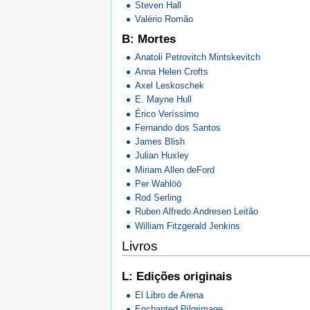
Steven Hall
Valério Romão
B: Mortes
Anatoli Petrovitch Mintskevitch
Anna Helen Crofts
Axel Leskoschek
E. Mayne Hull
Érico Veríssimo
Fernando dos Santos
James Blish
Julian Huxley
Miriam Allen deFord
Per Wahlöö
Rod Serling
Ruben Alfredo Andresen Leitão
William Fitzgerald Jenkins
Livros
L: Edições originais
El Libro de Arena
Enchanted Pilgrimage