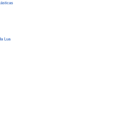
tásticas
da Lua