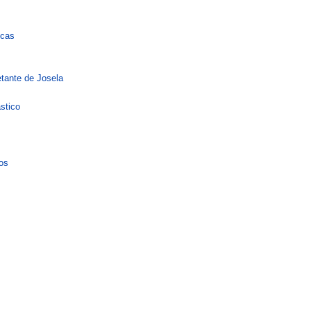
icas
etante de Josela
stico
os