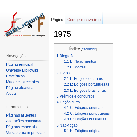
Página
Corrigir e nova info
1975
Índice
[
esconder
]
1
Biografias
Navegação
1.1
B: Nascimentos
Página principal
1.2
B: Mortes
Universo Bibliowiki
2
Livros
Estatísticas
2.1
L: Edições originais
Mudanças recentes
2.2
L: Edições portuguesas
Página aleatória
2.3
L: Edições brasileiras
Ajuda
3
Prémios e concursos
4
Ficção curta
Ferramentas
4.1
C: Edições originais
4.2
C: Edições portuguesas
Páginas afluentes
4.3
C: Edições brasileiras
Alterações relacionadas
5
Não-ficção
Páginas especiais
5.1
N: Edições originais
Versão para impressão