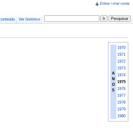
Entrar / criar conta
conteúdo
Ver histórico
1970
1971
1972
1973
A
1974
N
1975
O
1976
S
1977
1978
1979
1980