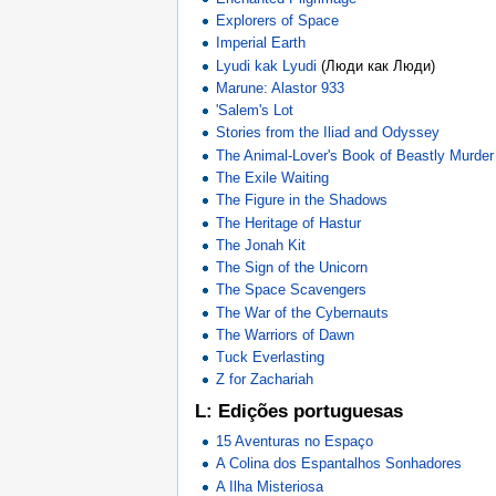
Explorers of Space
Imperial Earth
Lyudi kak Lyudi
(Люди как Люди)
Marune: Alastor 933
'Salem's Lot
Stories from the Iliad and Odyssey
The Animal-Lover's Book of Beastly Murder
The Exile Waiting
The Figure in the Shadows
The Heritage of Hastur
The Jonah Kit
The Sign of the Unicorn
The Space Scavengers
The War of the Cybernauts
The Warriors of Dawn
Tuck Everlasting
Z for Zachariah
L: Edições portuguesas
15 Aventuras no Espaço
A Colina dos Espantalhos Sonhadores
A Ilha Misteriosa