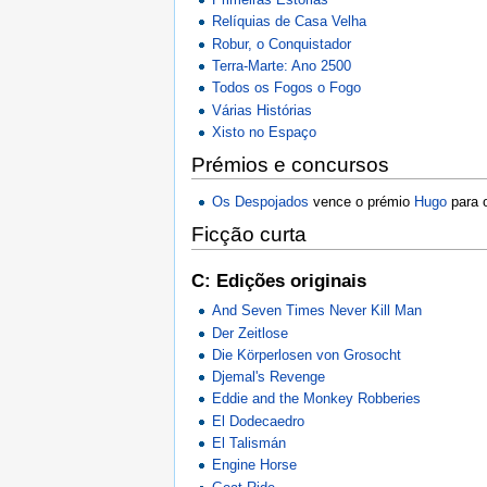
Relíquias de Casa Velha
Robur, o Conquistador
Terra-Marte: Ano 2500
Todos os Fogos o Fogo
Várias Histórias
Xisto no Espaço
Prémios e concursos
Os Despojados
vence o prémio
Hugo
para 
Ficção curta
C: Edições originais
And Seven Times Never Kill Man
Der Zeitlose
Die Körperlosen von Grosocht
Djemal's Revenge
Eddie and the Monkey Robberies
El Dodecaedro
El Talismán
Engine Horse