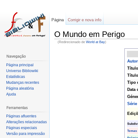
Página
Corrigir e nova info
O Mundo em Perigo
(Redirecionado de
World at Bay
)
Navegação
Autor
Página principal
Título
Universo Bibliowiki
Título
Estatísticas
Tipo 
Mudanças recentes
Página aleatória
Data 
Ajuda
Géne
Série
Ferramentas
Ediç
Páginas afluentes
Alterações relacionadas
Subdiv
Páginas especiais
Temas
Versão para impressão
Prémio