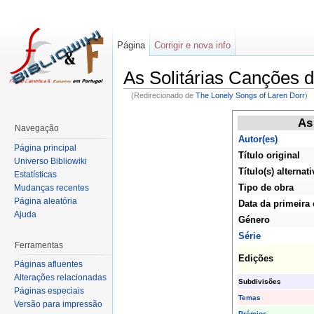
Página
Corrigir e nova info
As Solitárias Canções 
(Redirecionado de
The Lonely Songs of Laren Dorr
)
As
Navegação
Autor(es)
Página principal
Título original
Universo Bibliowiki
Título(s) alternati
Estatísticas
Tipo de obra
Mudanças recentes
Página aleatória
Data da primeira
Ajuda
Género
Série
Ferramentas
Edições
Páginas afluentes
Alterações relacionadas
Subdivisões
Páginas especiais
Temas
Versão para impressão
Prémios