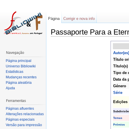
Página
Corrigir e nova info
Passaporte Para a Eter
Navegação
Autor(es
Título or
Página principal
Título(s)
Universo Bibliowiki
Estatísticas
Tipo de 
Mudanças recentes
Data da 
Página aleatória
Género
Ajuda
Série
Ferramentas
Edições
Páginas afluentes
Subdivisõe
Alterações relacionadas
Temas
Páginas especiais
Prémios
Versão para impressão