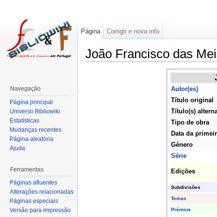
Página
Corrigir e nova info
João Francisco das Mei
Navegação
Autor(es)
Título original
Página principal
Título(s) altern
Universo Bibliowiki
Estatísticas
Tipo de obra
Mudanças recentes
Data da primei
Página aleatória
Género
Ajuda
Série
Ferramentas
Edições
Páginas afluentes
Subdivisões
Alterações relacionadas
Temas
Páginas especiais
Prémios
Versão para impressão