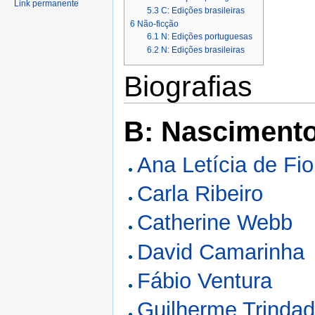
Link permanente
5.3
C: Edições brasileiras
6
Não-ficção
6.1
N: Edições portuguesas
6.2
N: Edições brasileiras
Biografias
B: Nasciment
Ana Letícia de Fio
Carla Ribeiro
Catherine Webb
David Camarinha
Fábio Ventura
Guilherme Trinda