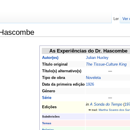
Ler
Ver 
. Hascombe
As Experiências do Dr. Hascombe
Autor(es)
Julian Huxley
Título original
The Tissue-Culture King
Título(s) alternativo(s)
—
Tipo de obra
Noveleta
Data da primeira edição
1926
Género
Série
—
in
A Sonda do Tempo
(
19
Edições
➥ trad:
Martha Soares dos San
Subdivisões
Temas
Prémios