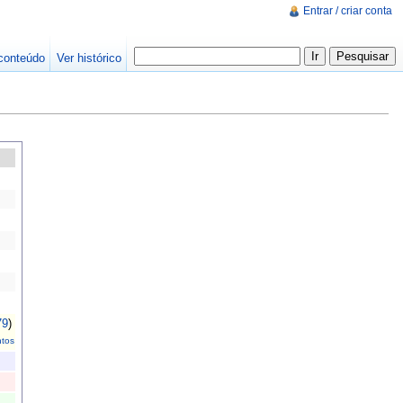
Entrar / criar conta
conteúdo
Ver histórico
79
)
tos