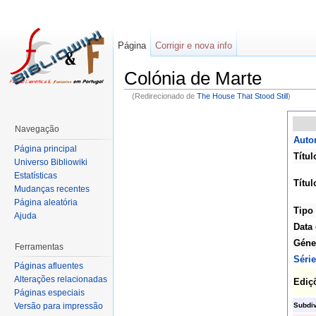
Página
Corrigir e nova info
Colónia de Marte
(Redirecionado de
The House That Stood Still
)
Navegação
Autor
Página principal
Títul
Universo Bibliowiki
Estatísticas
Títul
Mudanças recentes
Página aleatória
Tipo
Ajuda
Data 
Géne
Ferramentas
Série
Páginas afluentes
Alterações relacionadas
Ediç
Páginas especiais
Subdi
Versão para impressão