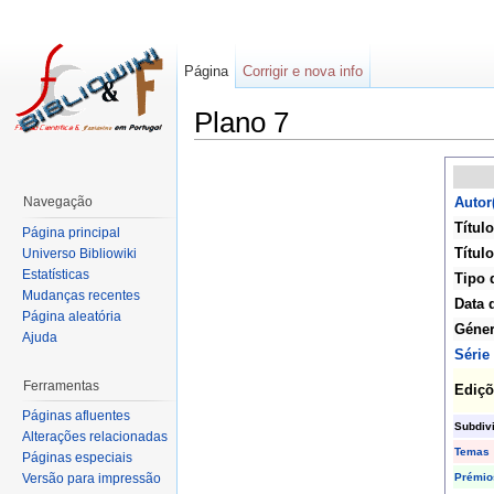
Página
Corrigir e nova info
Plano 7
Navegação
Autor
Título
Página principal
Título
Universo Bibliowiki
Estatísticas
Tipo 
Mudanças recentes
Data 
Página aleatória
Géne
Ajuda
Série
Ferramentas
Ediçõ
Páginas afluentes
Subdiv
Alterações relacionadas
Temas
Páginas especiais
Prémio
Versão para impressão