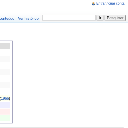
Entrar / criar conta
conteúdo
Ver histórico
(
1966
)