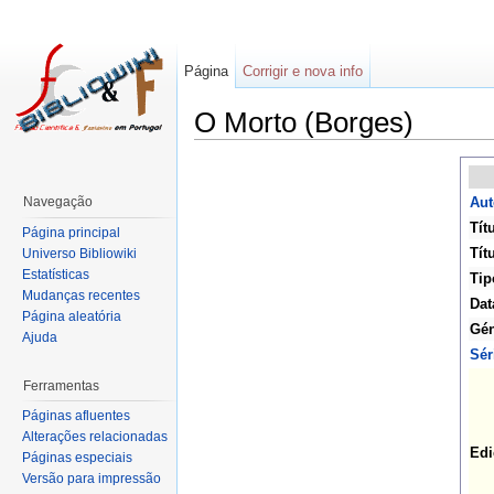
Página
Corrigir e nova info
O Morto (Borges)
Navegação
Aut
Tít
Página principal
Títu
Universo Bibliowiki
Estatísticas
Tip
Mudanças recentes
Dat
Página aleatória
Gén
Ajuda
Sér
Ferramentas
Páginas afluentes
Alterações relacionadas
Edi
Páginas especiais
Versão para impressão