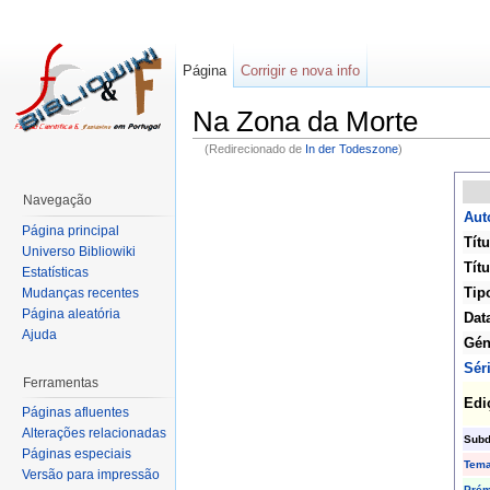
Página
Corrigir e nova info
Na Zona da Morte
(Redirecionado de
In der Todeszone
)
Navegação
Aut
Página principal
Títu
Universo Bibliowiki
Títu
Estatísticas
Tip
Mudanças recentes
Página aleatória
Dat
Ajuda
Gén
Sér
Ferramentas
Edi
Páginas afluentes
Alterações relacionadas
Subd
Páginas especiais
Tem
Versão para impressão
Prém