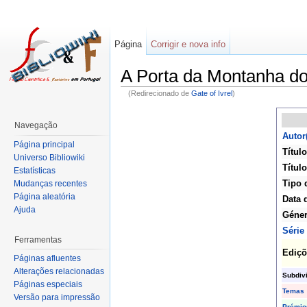
Página
Corrigir e nova info
A Porta da Montanha d
(Redirecionado de
Gate of Ivrel
)
Navegação
Autor
Página principal
Título
Universo Bibliowiki
Título
Estatísticas
Tipo 
Mudanças recentes
Página aleatória
Data 
Ajuda
Géne
Série
Ferramentas
Ediçõ
Páginas afluentes
Alterações relacionadas
Subdiv
Páginas especiais
Temas
Versão para impressão
Prémio