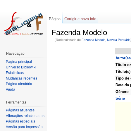
Página
Corrigir e nova info
Fazenda Modelo
(Redirecionado de
Fazenda Modelo, Novela Pecuária
Navegação
Autor(es
Página principal
Título or
Universo Bibliowiki
Título(s)
Estatísticas
Tipo de 
Mudanças recentes
Página aleatória
Data da 
Ajuda
Género
Série
Ferramentas
Páginas afluentes
Alterações relacionadas
Páginas especiais
Versão para impressão