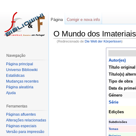
Página
Corrigir e nova info
O Mundo dos Imateriais
(Redirecionado de
Die Welt der Körperlosen
)
Navegação
Autor(es)
Página principal
Título original
Universo Bibliowiki
Título(s) altern
Estatísticas
Tipo de obra
Mudanças recentes
Página aleatória
Data da primei
Ajuda
Género
Série
Ferramentas
Edições
Páginas afluentes
Alterações relacionadas
Subdivisões
Páginas especiais
Temas
Versão para impressão
Prémios