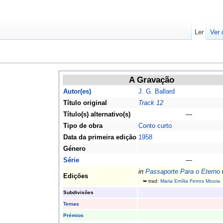
Ler
Ver 
A Gravação
Autor(es)
J. G. Ballard
Título original
Track 12
Título(s) alternativo(s)
—
Tipo de obra
Conto curto
Data da primeira edição
1958
Género
Série
—
in
Passaporte Para o Eterno
Edições
➥ trad:
Maria Emília Ferros Moura
Subdivisões
Temas
Prémios