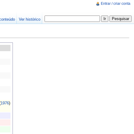
Entrar / criar conta
conteúdo
Ver histórico
(
1976
)