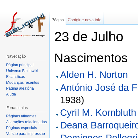
Página
Corrigir e nova info
23 de Julho
Nascimentos
Navegação
Página principal
Universo Bibliowiki
Alden H. Norton
Estatísticas
Mudanças recentes
António José da 
Página aleatória
Ajuda
)
1938
Ferramentas
Cyril M. Kornbluth
Páginas afluentes
Alterações relacionadas
Deana Barroqueir
Páginas especiais
Versão para impressão
Domingos Pellegri