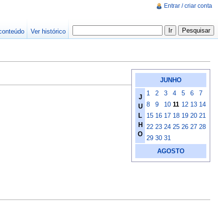
Entrar / criar conta
conteúdo
Ver histórico
JUNHO
1
2
3
4
5
6
7
J
8
9
10
11
12
13
14
U
L
15
16
17
18
19
20
21
H
22
23
24
25
26
27
28
O
29
30
31
AGOSTO