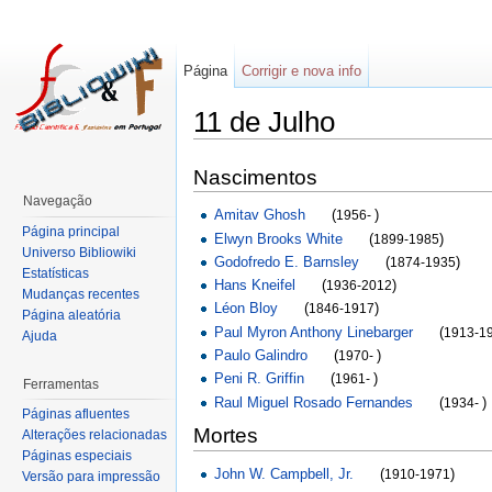
Página
Corrigir e nova info
11 de Julho
Nascimentos
Navegação
Amitav Ghosh
(
)
1956-
Página principal
Elwyn Brooks White
(
)
1899-1985
Universo Bibliowiki
Godofredo E. Barnsley
(
)
1874-1935
Estatísticas
Hans Kneifel
(
)
1936-2012
Mudanças recentes
Léon Bloy
(
)
1846-1917
Página aleatória
Paul Myron Anthony Linebarger
(
1913-1
Ajuda
Paulo Galindro
(
)
1970-
Peni R. Griffin
(
)
1961-
Ferramentas
Raul Miguel Rosado Fernandes
(
)
1934-
Páginas afluentes
Mortes
Alterações relacionadas
Páginas especiais
John W. Campbell, Jr.
(
)
1910-1971
Versão para impressão