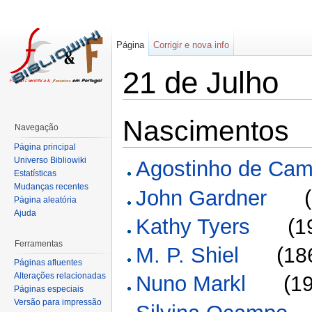
Página
Corrigir e nova info
21 de Julho
Nascimentos
Navegação
Página principal
Universo Bibliowiki
Agostinho de Ca
Estatísticas
Mudanças recentes
John Gardner
(
Página aleatória
Ajuda
Kathy Tyers
(
1
Ferramentas
M. P. Shiel
(
18
Páginas afluentes
Alterações relacionadas
Nuno Markl
(
1
Páginas especiais
Versão para impressão