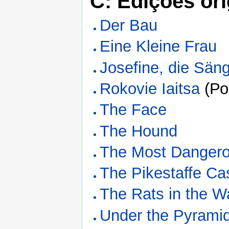
C: Edições ori
Der Bau
Eine Kleine Frau
Josefine, die Sän
Rokovie Iaitsa
(Ро
The Face
The Hound
The Most Danger
The Pikestaffe Ca
The Rats in the W
Under the Pyrami