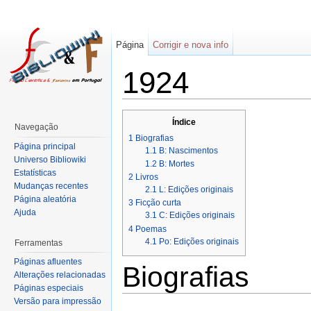
Página
Corrigir e nova info
1924
Índice
Navegação
1
Biografias
Página principal
1.1
B: Nascimentos
Universo Bibliowiki
1.2
B: Mortes
Estatísticas
2
Livros
Mudanças recentes
2.1
L: Edições originais
Página aleatória
3
Ficção curta
Ajuda
3.1
C: Edições originais
4
Poemas
4.1
Po: Edições originais
Ferramentas
Páginas afluentes
Biografias
Alterações relacionadas
Páginas especiais
Versão para impressão