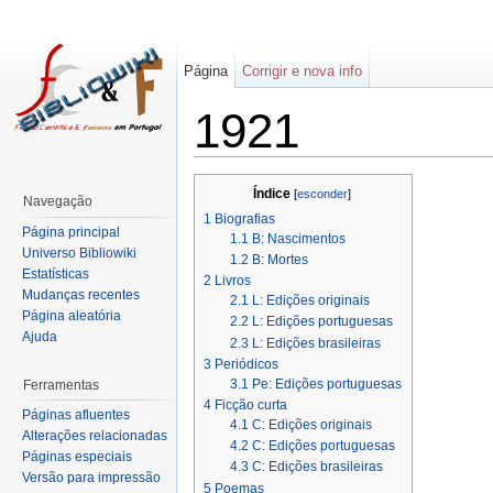
Página
Corrigir e nova info
1921
Índice
[
esconder
]
Navegação
1
Biografias
Página principal
1.1
B: Nascimentos
Universo Bibliowiki
1.2
B: Mortes
Estatísticas
2
Livros
Mudanças recentes
2.1
L: Edições originais
Página aleatória
2.2
L: Edições portuguesas
Ajuda
2.3
L: Edições brasileiras
3
Periódicos
3.1
Pe: Edições portuguesas
Ferramentas
4
Ficção curta
Páginas afluentes
4.1
C: Edições originais
Alterações relacionadas
4.2
C: Edições portuguesas
Páginas especiais
4.3
C: Edições brasileiras
Versão para impressão
5
Poemas