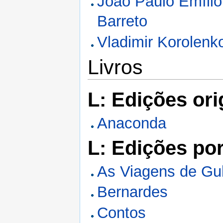
João Paulo Emílio
Barreto
Vladimir Korolenk
Livros
L: Edições ori
Anaconda
L: Edições po
As Viagens de Gul
Bernardes
Contos