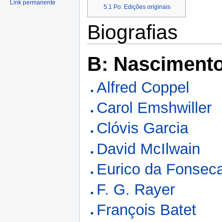
Link permanente
5.1
Po: Edições originais
Biografias
B: Nasciment
Alfred Coppel
Carol Emshwiller
Clóvis Garcia
David McIlwain
Eurico da Fonsec
F. G. Rayer
François Batet