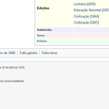
Lusitana
(
1925
)
Edições
Educação Nacional
(
193
Civilização
(
1964
)
Civilização
(
1967
)
Subdivisões
Temas
Prémios
os de 1848
Falta género
Falta tema
e 20 de Abril de 2015.
de responsabilidade