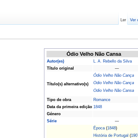
Ler
Ver 
Ódio Velho Não Cansa
Autor(es)
L. A. Rebello da Silva
Título original
—
Ódio Velho Não Cança
Odio Velho Não Cança
Título(s) alternativo(s)
Odio Velho Não Cansa
Tipo de obra
Romance
Data da primeira edição
1848
Género
Série
—
Época
(
1848
)
História de Portugal
(
190