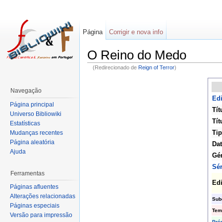
Página
Corrigir e nova info
O Reino do Medo
(Redirecionado de
Reign of Terror
)
Navegação
Edi
Página principal
Tít
Universo Bibliowiki
Tít
Estatísticas
Tip
Mudanças recentes
Página aleatória
Dat
Ajuda
Gé
Sér
Ferramentas
Ed
Páginas afluentes
Alterações relacionadas
Sub
Páginas especiais
Tem
Versão para impressão
Pré