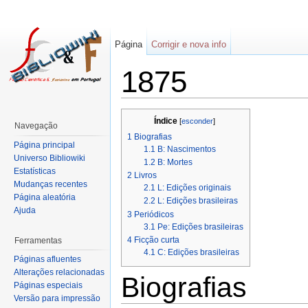
Página
Corrigir e nova info
1875
Índice
[
esconder
]
Navegação
1
Biografias
Página principal
1.1
B: Nascimentos
Universo Bibliowiki
1.2
B: Mortes
Estatísticas
2
Livros
Mudanças recentes
2.1
L: Edições originais
Página aleatória
2.2
L: Edições brasileiras
Ajuda
3
Periódicos
3.1
Pe: Edições brasileiras
4
Ficção curta
Ferramentas
4.1
C: Edições brasileiras
Páginas afluentes
Alterações relacionadas
Biografias
Páginas especiais
Versão para impressão