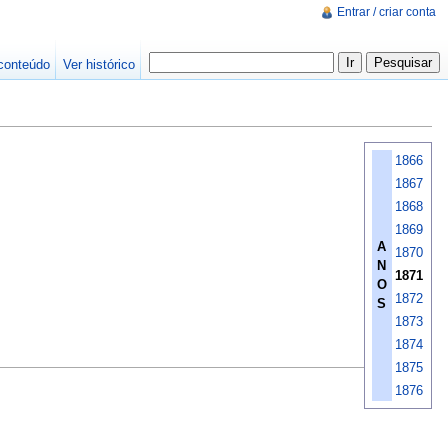
Entrar / criar conta
conteúdo
Ver histórico
1866
1867
1868
1869
A
1870
N
1871
O
1872
S
1873
1874
1875
1876