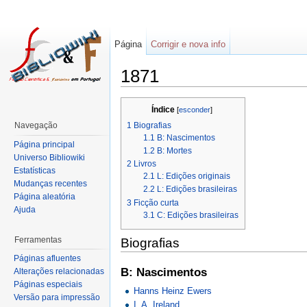
Página
Corrigir e nova info
1871
Índice
[
esconder
]
1
Biografias
Navegação
1.1
B: Nascimentos
Página principal
1.2
B: Mortes
Universo Bibliowiki
2
Livros
Estatísticas
2.1
L: Edições originais
Mudanças recentes
2.2
L: Edições brasileiras
Página aleatória
3
Ficção curta
Ajuda
3.1
C: Edições brasileiras
Ferramentas
Biografias
Páginas afluentes
B: Nascimentos
Alterações relacionadas
Páginas especiais
Hanns Heinz Ewers
Versão para impressão
I. A. Ireland