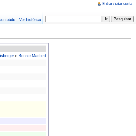
Entrar / criar conta
conteúdo
Ver histórico
isberger
e
Bonnie Macbird