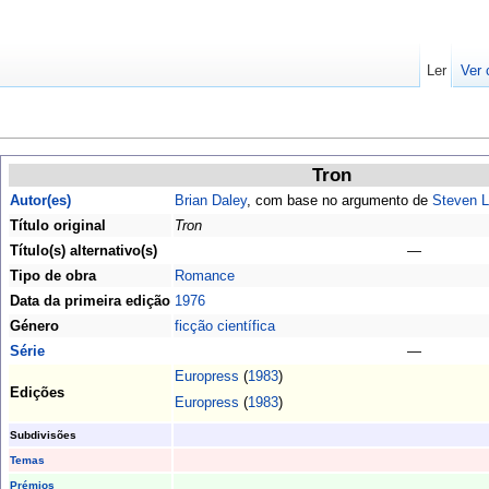
Ler
Ver 
Tron
Autor(es)
Brian Daley
, com base no argumento de
Steven L
Título original
Tron
Título(s) alternativo(s)
—
Tipo de obra
Romance
Data da primeira edição
1976
Género
ficção científica
Série
—
Europress
(
1983
)
Edições
Europress
(
1983
)
Subdivisões
Temas
Prémios